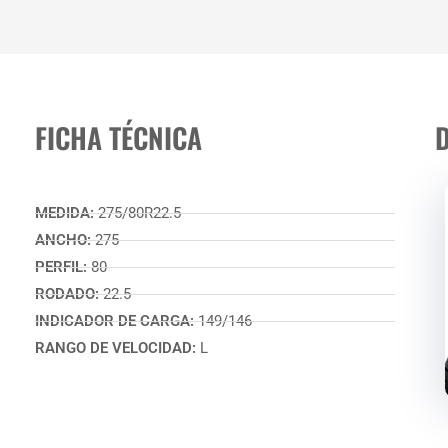
FICHA TÉCNICA
MEDIDA:
275/80R22.5
ANCHO:
275
PERFIL:
80
RODADO:
22.5
INDICADOR DE CARGA:
149/146
RANGO DE VELOCIDAD:
L