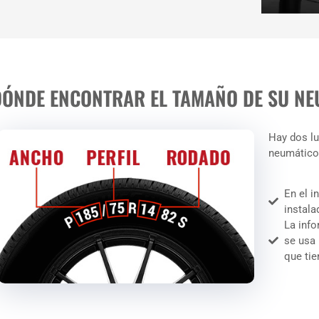
DÓNDE ENCONTRAR EL TAMAÑO DE SU NE
Hay dos lu
neumático
En el i
instala
La info
se usa
que tie