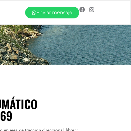
Enviar mensaje
UMÁTICO
269
 en ejes de tracción direccional, libre y