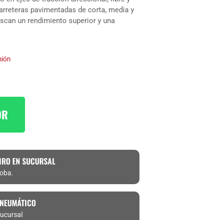
rreteras pavimentadas de corta, media y
buscan un rendimiento superior y una
ión
OR
IRO EN SUCURSAL
doba.
 NEUMÁTICO
ucursal