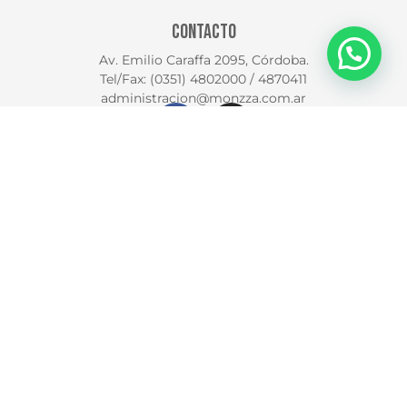
CONTACTO
Av. Emilio Caraffa 2095, Córdoba.
Tel/Fax: (0351) 4802000 / 4870411
administracion@monzza.com.ar
HORARIO DE ATENCIÓN
LUNES A VIERNES 9 A 18 HS
SÁBADO DE 9 A 13 HS
VENTA MAYORISTA
351-363 2174
© 2026 Monzza Neumáticos S.R.L. Todos los derechos reservados.