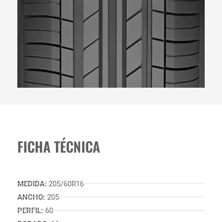
FICHA TÉCNICA
MEDIDA:
205/60R16
ANCHO:
205
PERFIL:
60