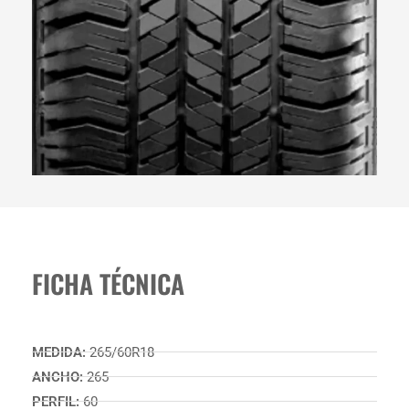
FICHA TÉCNICA
MEDIDA:
265/60R18
ANCHO:
265
PERFIL:
60