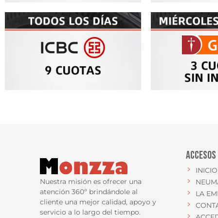
ACCESOS
INICIO
Nuestra misión es ofrecer una
NEUM
atención 360º brindándole al
LA EM
cliente una mejor calidad, apoyo y
CONT
servicio a lo largo del tiempo.
ACCE