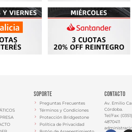
SOPORTE
CONTACTO
Preguntas Frecuentes
Av. Emilio Ca
Córdoba.
ÁTICOS
Términos y Condiciones
Tel/Fax: (035
PRESA
Protección Bridgestone
4870411
ACTO
Política de Privacidad
administrac
DER
Botón de Arrepentimiento