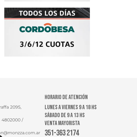
HORARIO DE ATENCIÓN
LUNES A VIERNES 9 A 18 HS
raffa 2095,
SÁBADO DE 9 A 13 HS
1) 4802000 /
VENTA MAYORISTA
351-363 2174
ion@monzza.com.ar