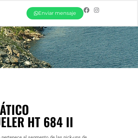
Enviar mensaje
ÁTICO
LER HT 684 II
 pertenece al segmento de las pick-ups de