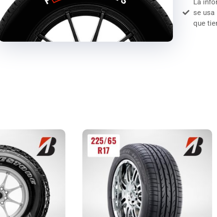
La info
se usa
que tie