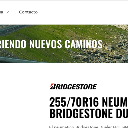
sa
Contacto
IENDO NUEVOS CAMINOS
255/70R16 NEUM
BRIDGESTONE DUE
El neumático Bridgestone Dueler H/T 684