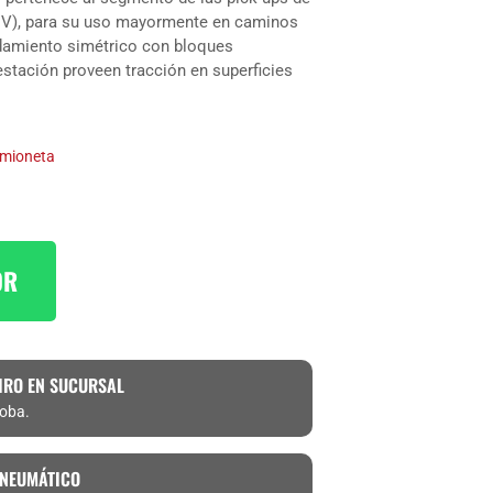
 (SUV), para su uso mayormente en caminos
damiento simétrico con bloques
stación proveen tracción en superficies
mioneta
OR
IRO EN SUCURSAL
doba.
 NEUMÁTICO