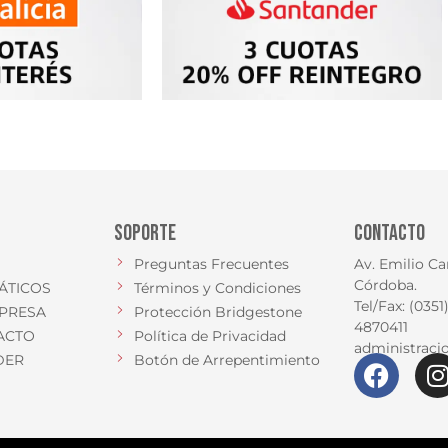
SOPORTE
CONTACTO
Preguntas Frecuentes
Av. Emilio Ca
Córdoba.
ÁTICOS
Términos y Condiciones
Tel/Fax: (035
PRESA
Protección Bridgestone
4870411
ACTO
Política de Privacidad
administrac
DER
Botón de Arrepentimiento