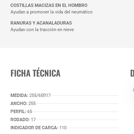
COSTILLAS MACIZAS EN EL HOMBRO
Ayudan a promover la vida del neumático
RANURAS Y ACANALADURAS
Ayudan con la tracción en nieve
FICHA TÉCNICA
MEDIDA:
255/65R17
ANCHO:
255
PERFIL:
65
RODADO:
17
INDICADOR DE CARGA:
110