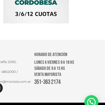
HORARIO DE ATENCIÓN
LUNES A VIERNES 9 A 18 HS
raffa 2095,
SÁBADO DE 9 A 13 HS
1) 4802000 /
VENTA MAYORISTA
351-363 2174
ion@monzza.com.ar