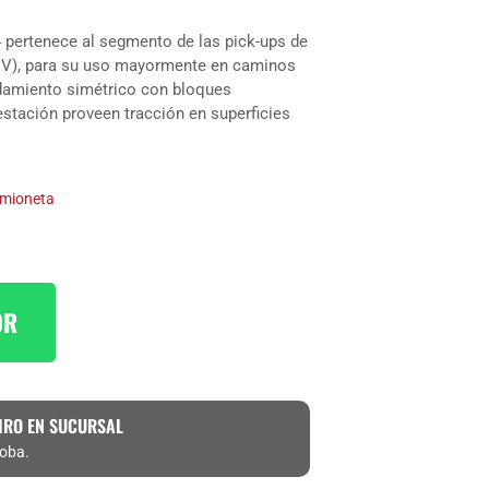
 pertenece al segmento de las pick-ups de
 (SUV), para su uso mayormente en caminos
damiento simétrico con bloques
stación proveen tracción en superficies
mioneta
OR
IRO EN SUCURSAL
doba.