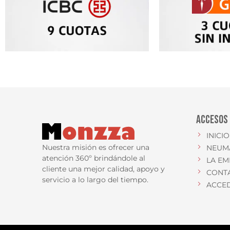
ACCESOS
INICIO
Nuestra misión es ofrecer una
NEUM
atención 360º brindándole al
LA EM
cliente una mejor calidad, apoyo y
CONT
servicio a lo largo del tiempo.
ACCE