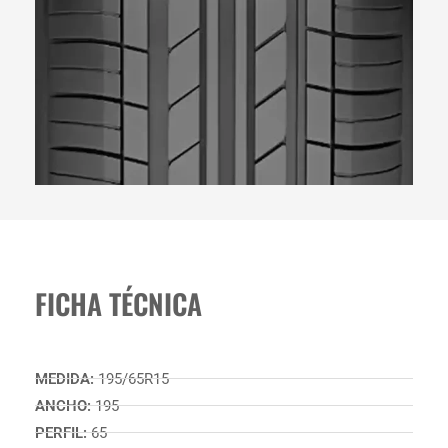
FICHA TÉCNICA
MEDIDA:
195/65R15
ANCHO:
195
PERFIL:
65