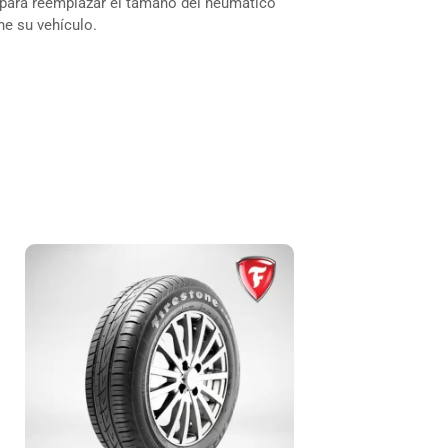
 para reemplazar el tamaño del neumático
ne su vehículo.