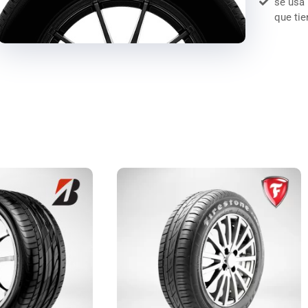
se usa
que tie