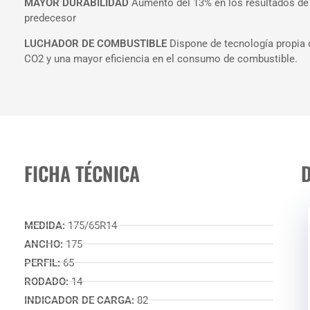
MAYOR DURABILIDAD
Aumento del 13% en los resultados de 
predecesor
LUCHADOR DE COMBUSTIBLE
Dispone de tecnología propia 
CO2 y una mayor eficiencia en el consumo de combustible.
FICHA TÉCNICA
MEDIDA:
175/65R14
ANCHO:
175
PERFIL:
65
RODADO:
14
INDICADOR DE CARGA:
82