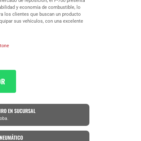
mercado de reposición, el F-700 presenta
abilidad y economía de combustible, lo
ara los clientes que buscan un producto
equipar sus vehículos, con una excelente
stone
OR
IRO EN SUCURSAL
doba.
 NEUMÁTICO