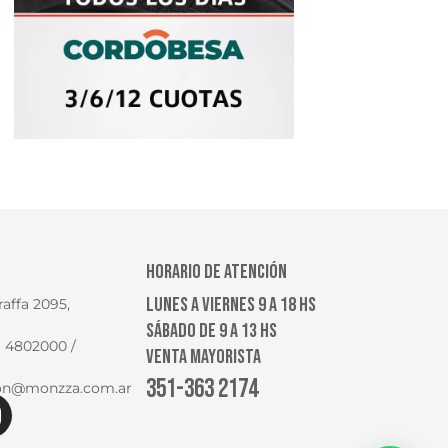
HORARIO DE ATENCIÓN
LUNES A VIERNES 9 A 18 HS
raffa 2095,
SÁBADO DE 9 A 13 HS
1) 4802000 /
VENTA MAYORISTA
351-363 2174
ion@monzza.com.ar