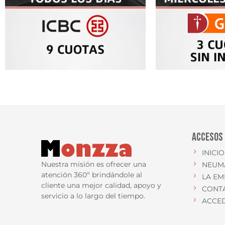
ACCESOS
INICIO
Nuestra misión es ofrecer una
NEUM
atención 360º brindándole al
LA EM
cliente una mejor calidad, apoyo y
CONT
servicio a lo largo del tiempo.
ACCE